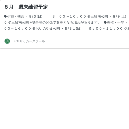
８月 週末練習予定
●小郡・朝倉 ・８/３(日) ８：００〜１０：００ ＠三輪南公園 ・８/９(土
０ ＠三輪南公園 ※試合等の関係で変更となる場合があります。 ●香椎・千早 ・
００～１６：００ ＠おいのやま公園 ・８/３１(日) ９：００～１１：００ 
ESLサッカースクール