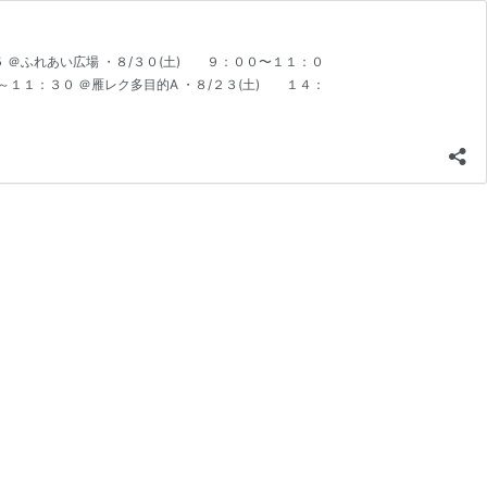
 ＠ふれあい広場 ・８/３０(土) ９：００〜１１：０
～１１：３０ ＠雁レク多目的A ・８/２３(土) １４：