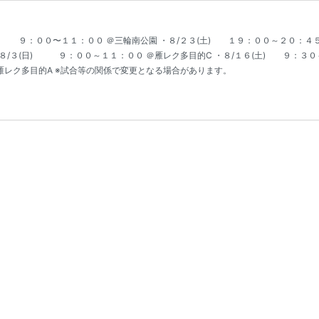
) ９：００〜１１：００ ＠三輪南公園 ・８/２３(土) １９：００～２０：４５
８/３(日) ９：００～１１：００ ＠雁レク多目的C ・８/１６(土) ９：３０
＠雁レク多目的A ※試合等の関係で変更となる場合があります。