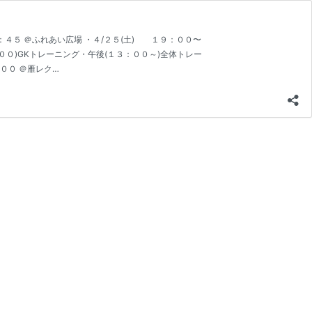
：４５ ＠ふれあい広場 ・４/２５(土) １９：００〜
００)GKトレーニング・午後(１３：００～)全体トレー
００ ＠雁レク…