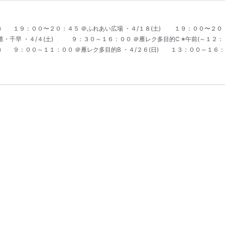
土) １９：００〜２０：４５ ＠ふれあい広場 ・４/１８(土) １９：００〜２０
・千早 ・４/４(土) ９：３０～１６：００ ＠雁レク多目的C ※午前(～１２：
(土) ９：００～１１：００ ＠雁レク多目的B ・４/２６(日) １３：００～１６：