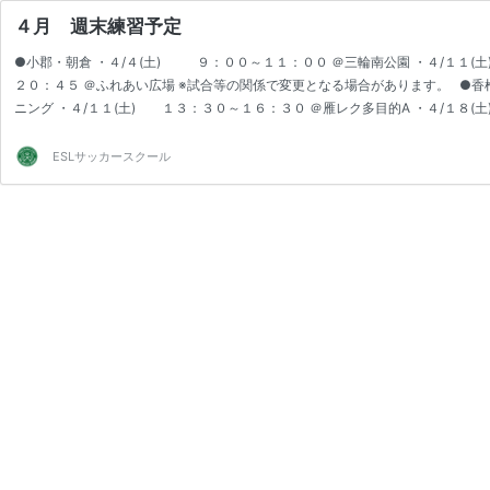
４月 週末練習予定
●小郡・朝倉 ・４/４(土) ９：００～１１：００ ＠三輪南公園 ・４/１１(
２０：４５ ＠ふれあい広場 ※試合等の関係で変更となる場合があります。 ●香椎
ニング ・４/１１(土) １３：３０～１６：３０ ＠雁レク多目的A ・４/１８
ESLサッカースクール