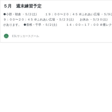
５月 週末練習予定
●小郡・朝倉 ・５/２(土) １９：００〜２０：４５ ＠ふれあい広場 ・５/９
９：００〜２０：４５ ＠ふれあい広場 ・５/２３(土) お休み ・５/３０(土
があります。 ●香椎・千早 ・５/２(土) １４：００～１７：００ ＠雁レク
１１：００～１３：００※通常トレーニング ＠雁レク多目的C ・５/１
(土) お休…
ESLサッカースクール