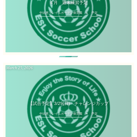
４月 週末練習予定
中比恵ソレイユガーデン保育園
予定
March
25
,
2026
【試合予定】3/29(日) チャレンジカップ
中比恵ソレイユガーデン保育園
予定