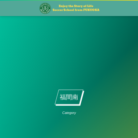
福間南
Category