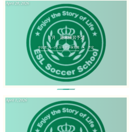
April
28
,
2026
５月 週末練習予定
中比恵ソレイユガーデン保育園
予定
April
1
,
2026