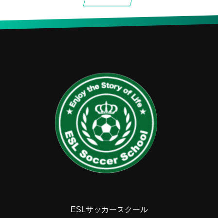
ESLサッカースクール