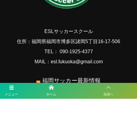
ESLサッカースクール
住所：福岡県福岡市博多区諸岡5丁目16-17-506
TEL： 090-1925-4377
MAIL：esl.fukuoka@gmail.com
福岡サッカー最新情報
メニュー
ホーム
先頭へ
2026 KYFA 第29回九州女子サッカーリーグ 8/9結果速報！
2026年度 第57回九州中学校サッカー競技大会（大分県開催）ベスト4は
全国大会出場決定！準決勝、5位決定1回戦 8/8結果速報！
KYFA インディペンデンスリーグ九州2026（Iリーグ九州）8/6～8開催予
定分は中止 8/11.12結果速報！