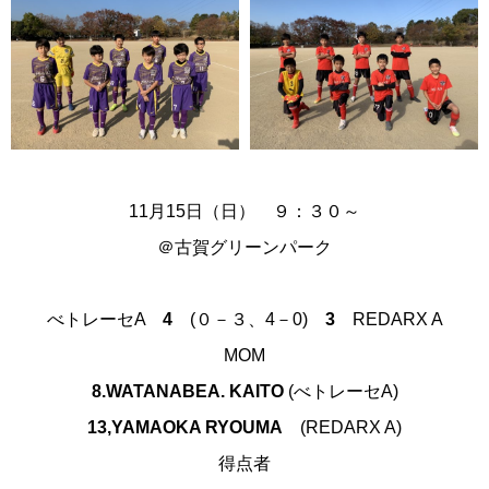
11月15日（日） ９：３０～
＠古賀グリーンパーク
べトレーセ
A
4
(０－３、4－0)
3
REDARX A
MOM
8.WATANABEA. KAITO
(べトレーセA)
13,YAMAOKA RYOUMA
(REDARX A)
得点者