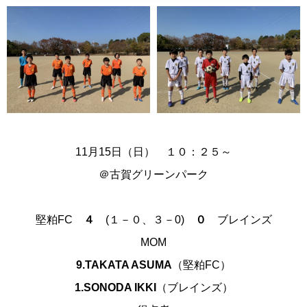
11月15日（日） １０：２５～
＠古賀グリーンパーク
堅粕
FC
４
(１－０、３－0)
０
ブレインズ
MOM
9.TAKATA ASUMA
（堅粕FC）
1.SONODA IKKI
（ブレインズ）