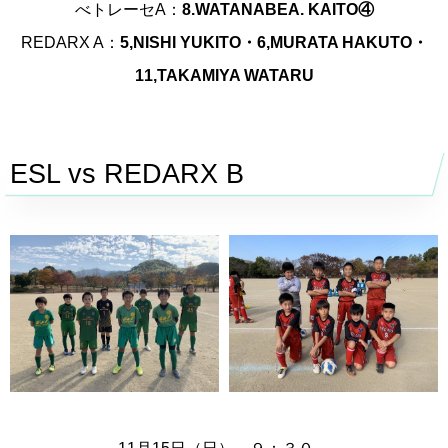
べトレーセA：
8.WATANABEA. KAITO④
REDARX A：
5,NISHI YUKITO・6,MURATA HAKUTO・
11,TAKAMIYA WATARU
ESL vs REDARX B