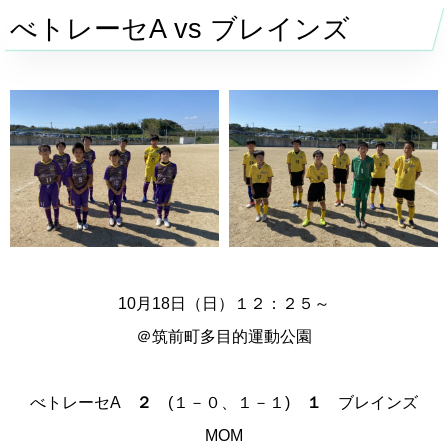
べトレーセ
A vs
ブレインズ
10月18日（日）１２：２５～
＠筑前町多目的運動公園
べトレーセ
A
２
(１－０、１－１)
１
ブレインズ
MOM