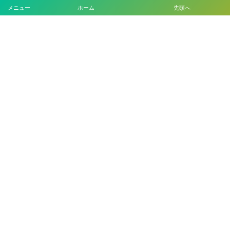
メニュー
ホーム
先頭へ
速報！2026年度 第57回九州中学校サッカー競技大会（大分県開催） 1回
戦8/6全結果掲載！2回戦8/7結果速報！
【九州版】都道府県トレセンメンバー2026 随時更新！情報お待ちしてい
ます！
【福岡県少年男子】参加選手掲載！2026年度国民スポーツ大会 第46回九
州ブロック大会 （8/22,23）
KYFA インディペンデンスリーグ九州2026（Iリーグ九州）8/6～8開催予
定分は中止 次回8/11.12
2026年度 福岡県ユース(U-13)サッカーリーグ 概要掲載！9月～11月開
催！組み合わせ募集！
プライバシーポリシー
利用規約
©
2026
ESLサッカースクール