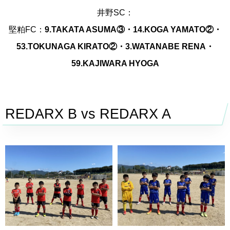
井野SC：
堅粕FC：
9.TAKATA ASUMA③・14.KOGA YAMATO②・
53.TOKUNAGA KIRATO②・3.WATANABE RENA・
59.KAJIWARA HYOGA
REDARX B vs REDARX A