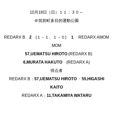
10月18日（日）１１：３０～
＠筑前町多目的運動公園
REDARX B
2
(１－１、１－０)
１
REDARX AMOM
MOM
57,UEMATSU HIROTO
(REDARX B)
6,MURATA HAKUTO
(REDARX A)
得点者
REDARX B：
57,UEMATSU HIROTO
・
55,HIGASHI
KAITO
REDARX A：
11,TAKAMIYA WATARU