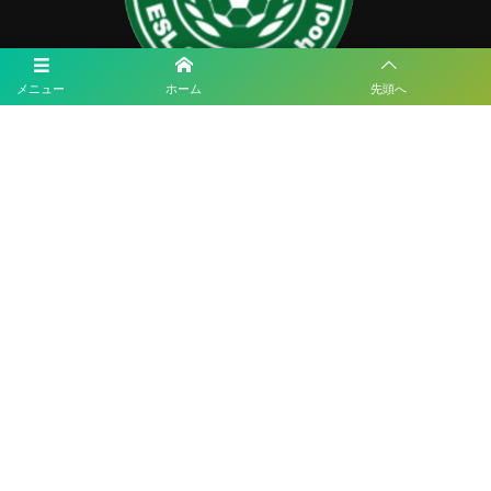
メニュー
ホーム
先頭へ
ESLサッカースクール
住所：福岡県福岡市博多区諸岡5丁目16-17-506
TEL： 090-1925-4377
MAIL：esl.fukuoka@gmail.com
福岡サッカー最新情報
2026 KYFA 第29回九州女子サッカーリーグ 8/9結果速報！
2026年度 第57回九州中学校サッカー競技大会（大分県開催）ベスト4は