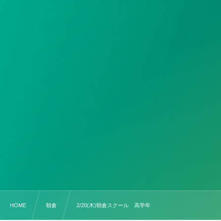
HOME
朝倉
2/20(木)朝倉スクール 高学年