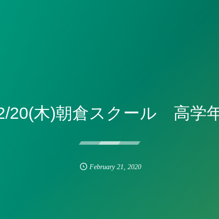
2/20(木)朝倉スクール 高学
February
21
,
2020