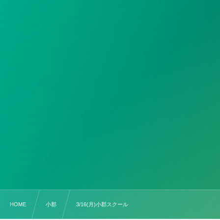
HOME
小郡
3/16(月)小郡スクール