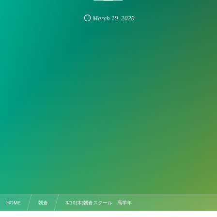
March
19
,
2020
HOME
朝倉
3/19(木)朝倉スクール 高学年