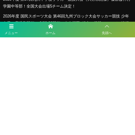
学園中等部！全国大会出場5チーム決定！
2026年度 国民スポーツ大会 第46回九州ブロック大会サッカー競技 少年
女子（鹿児島開催） 8/22.23開催！大会概要･組合せ掲載！メンバー情報
掲載
メニュー
ホーム
先頭へ
2026年度 国民スポーツ大会 第46回九州ブロック大会サッカー競技 少年
男子 8/22.23開催！大会概要・組合せ掲載！メンバー情報掲載！
2026 KYFA 第29回九州女子サッカーリーグ 8/9結果速報！
KYFA インディペンデンスリーグ九州2026（Iリーグ九州）8/6～8開催予
定分は中止 8/11.12結果速報！
プライバシーポリシー
利用規約
©
2026
ESLサッカースクール