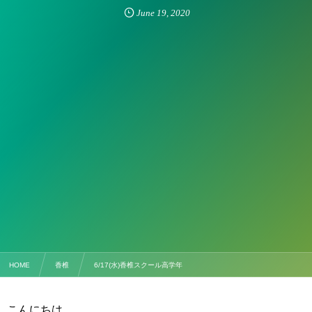
June
19
,
2020
HOME
香椎
6/17(水)香椎スクール高学年
こんにちは。