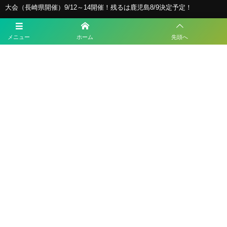
大会（長崎県開催）9/12～14開催！残るは鹿児島8/9決定予定！
2026年度 KYFA第31回九州U15女子サッカー選手権大会（高円宮妃杯）鹿
児島代表決定！佐賀8/9.11 大分、沖縄9/5.6開催 県予選例年8～9月情報募
メニュー
ホーム
先頭へ
集！九州大会10/31～11/2 熊本県開催！
【九州版】都道府県トレセンメンバー2026 随時更新！情報お待ちしてい
ます！
【福岡県少年男子】参加選手掲載！2026年度国民スポーツ大会 第46回九
州ブロック大会 （8/22,23）
プライバシーポリシー
利用規約
©
2026
ESLサッカースクール