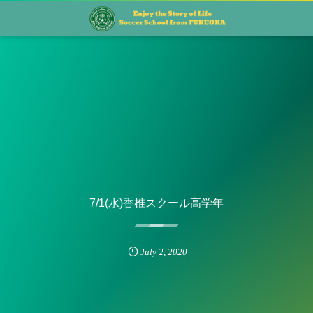
7/1(水)香椎スクール高学年
July
2
,
2020