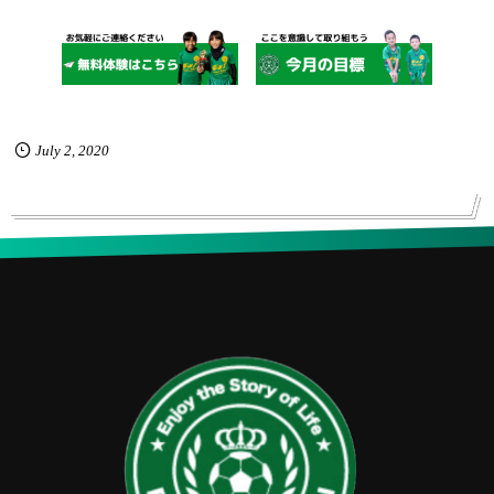
July
2
,
2020