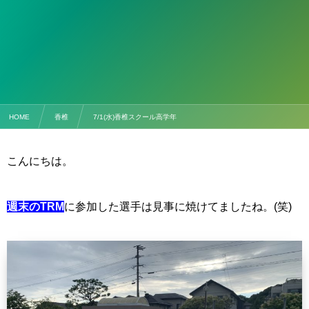
HOME
香椎
7/1(水)香椎スクール高学年
こんにちは。
週末のTRM
に参加した選手は見事に焼けてましたね。(笑)