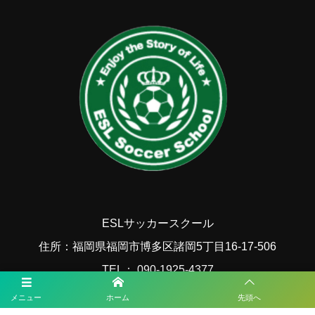
ESLサッカースクール
住所：福岡県福岡市博多区諸岡5丁目16-17-506
TEL： 090-1925-4377
MAIL：esl.fukuoka@gmail.com
メニュー
ホーム
先頭へ