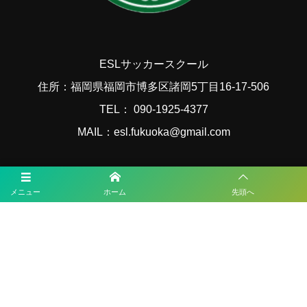
ESLサッカースクール
住所：福岡県福岡市博多区諸岡5丁目16-17-506
TEL： 090-1925-4377
MAIL：esl.fukuoka@gmail.com
福岡サッカー最新情報
メニュー
ホーム
先頭へ
2026年度 第57回九州中学校サッカー競技大会（大分県開催） 1回戦8/6結
果速報！
2026年度 福岡県ユース(U-13)サッカーリーグ 概要掲載！9月～11月開
催！組み合わせ募集！
【熊本県クラブユースサッカー連盟緊急支援のお願い】熊本県での地震