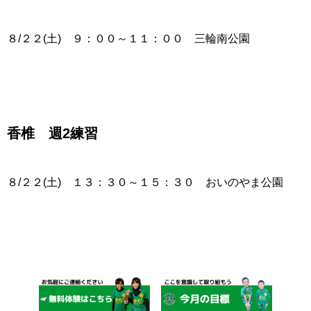
８/２２(土) ９：００～１１：００ 三輪南公園
香椎 週2練習
８/２２(土) １３：３０～１５：３０ おいのやま公園