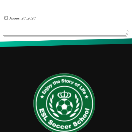
August
20
,
2020