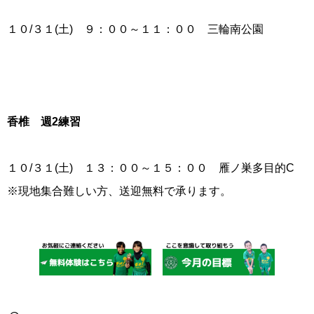
１０/３１(土) ９：００～１１：００ 三輪南公園
香椎 週2練習
１０/３１(土) １３：００～１５：００ 雁ノ巣多目的C
※現地集合難しい方、送迎無料で承ります。