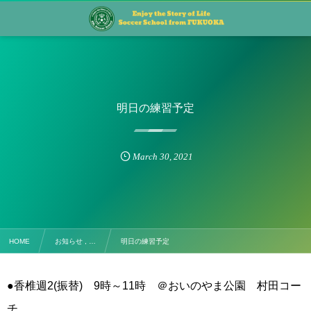
明日の練習予定
March
30
,
2021
HOME
お知らせ , …
明日の練習予定
●香椎週2(振替) 9時～11時 ＠おいのやま公園 村田コー
チ