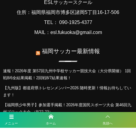
ESLサッカースクール
住所：福岡県福岡市博多区諸岡5丁目16-17-506
TEL： 090-1925-4377
MAIL：esl.fukuoka@gmail.com
福岡サッカー最新情報
速報！2026年度 第57回九州中学校サッカー競技大会（大分県開催） 1回
戦8/6全結果掲載！2回戦8/7結果速報！
【九州版】都道府県トレセンメンバー2026 随時更新！情報お待ちしてい
ます！
【福岡県少年男子】参加選手掲載！2026年度国民スポーツ大会 第46回九
州ブロック大会 （8/22,23）
KYFA インディペンデンスリーグ九州2026（Iリーグ九州）8/6～8開催予
メニュー
ホーム
先頭へ
定分は中止 次回8/11.12