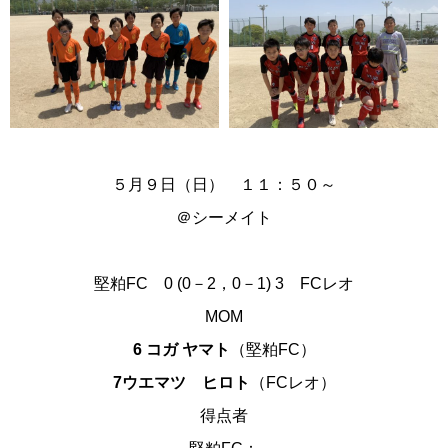
５月９日（日） １１：５０～
＠
シーメイト
堅粕FC
0
(0－2，0－1)
3
FCレオ
MOM
6 コガ ヤマト
（堅粕FC）
7ウエマツ ヒロト
（FCレオ）
得点者