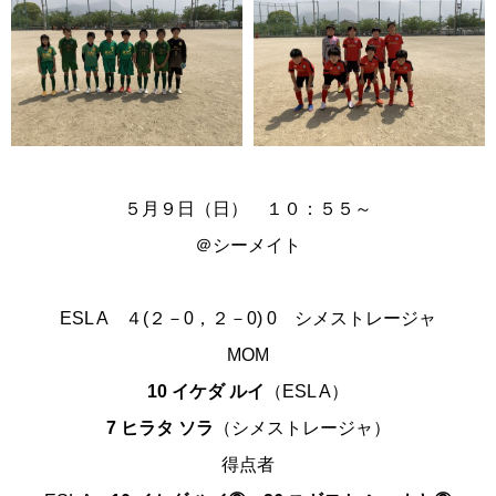
５月９日（日） １０：５５～
＠
シーメイト
ESL A
４
(２－0，２－0)
0
シメストレージャ
MOM
10 イケダ ルイ
（ESL A）
7 ヒラタ ソラ
（シメストレージャ）
得点者