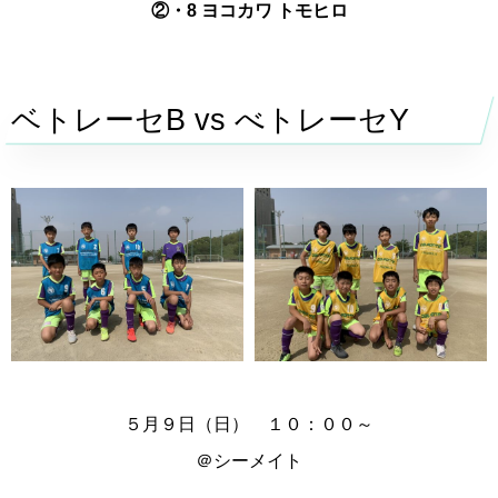
②・8 ヨコカワ トモヒロ
ベトレーセB vs べトレーセY
５月９日（日） １０：００～
＠
シーメイト