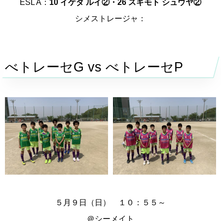
ESL A：
10 イケダ ルイ②・26 スギモト シュウヤ②
シメストレージャ：
べトレーセG vs べトレーセP
５月９日（日） １０：５５～
＠
シーメイト