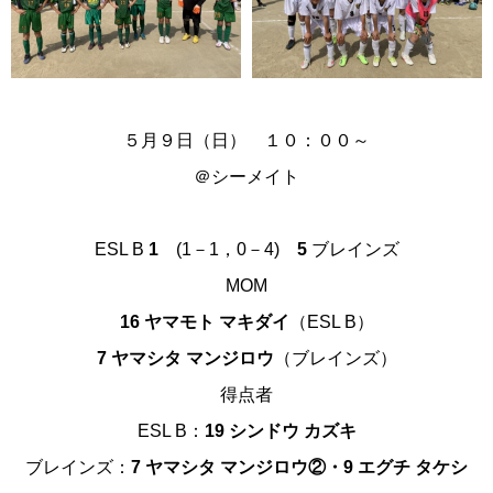
５月９日（日） １０：００～
＠
シーメイト
ESL B
1
(1－1，0－4)
5
ブレインズ
MOM
16 ヤマモト マキダイ
（ESL B）
7 ヤマシタ マンジロウ
（ブレインズ）
得点者
ESL B：
19 シンドウ カズキ
ブレインズ：
7 ヤマシタ マンジロウ②・9 エグチ タケシ