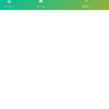
戦8/6全結果掲載！2回戦8/7結果速報！
メニュー
ホーム
先頭へ
【九州版】都道府県トレセンメンバー2026 随時更新！情報お待ちしてい
ます！
【福岡県少年男子】参加選手掲載！2026年度国民スポーツ大会 第46回九
州ブロック大会 （8/22,23）
KYFA インディペンデンスリーグ九州2026（Iリーグ九州）8/6～8開催予
定分は中止 次回8/11.12
2026年度 福岡県ユース(U-13)サッカーリーグ 概要掲載！9月～11月開
催！組み合わせ募集！
プライバシーポリシー
利用規約
©
2026
ESLサッカースクール