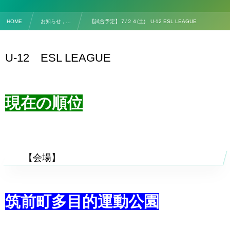
HOME
お知らせ , …
【試合予定】７/２４(土) U-12 ESL LEAGUE
U-12 ESL LEAGUE
現在の順位
【対
【会場】
筑前町多目的運動公園