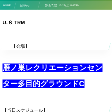
HOME
お知らせ , …
【試合予定】10/23(土) U-8TRM
U-８ TRM
【対
【会場】
雁ノ巣レクリエーションセン
ター多目的グラウンドC
【当日スケジュール】