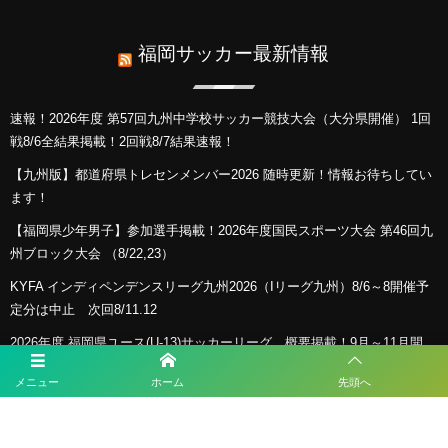
福岡サッカー最新情報
速報！2026年度 第57回九州中学校サッカー競技大会（大分県開催） 1回
戦8/6全結果掲載！2回戦8/7結果速報！
【九州版】都道府県トレセンメンバー2026 随時更新！情報お待ちしてい
ます！
【福岡県少年男子】参加選手掲載！2026年度国民スポーツ大会 第46回九
州ブロック大会 （8/22,23）
KYFA インディペンデンスリーグ九州2026（Iリーグ九州）8/6～8開催予
定分は中止 次回8/11.12
2026年度 福岡県ユース(U-13)サッカーリーグ 概要掲載！9月～11月開
催！組み合わせ募集！
メニュー
ホーム
先頭へ
プライバシーポリシー