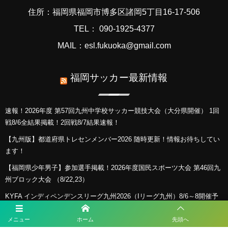
住所：福岡県福岡市博多区諸岡5丁目16-17-506
TEL： 090-1925-4377
MAIL：esl.fukuoka@gmail.com
福岡サッカー最新情報
速報！2026年度 第57回九州中学校サッカー競技大会（大分県開催） 1回
戦8/6全結果掲載！2回戦8/7結果速報！
【九州版】都道府県トレセンメンバー2026 随時更新！情報お待ちしてい
ます！
【福岡県少年男子】参加選手掲載！2026年度国民スポーツ大会 第46回九
州ブロック大会 （8/22,23）
KYFA インディペンデンスリーグ九州2026（Iリーグ九州）8/6～8開催予
定分は中止 次回8/11.12
メニュー
ホーム
先頭へ
2026年度 福岡県ユース(U-13)サッカーリーグ 概要掲載！9月～11月開