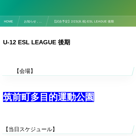
HOME
お知らせ , …
【試合予定】2/23(水.祝) ESL LEAGUE 後期
U-12
ESL LEAGUE 後期
【対
【会場】
筑前町多目的運動公園
【当日スケジュール】