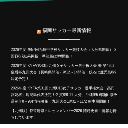
福岡サッカー最新情報
2026年度 第57回九州中学校サッカー競技大会（大分県開催） 2
回戦8/7結果掲載！準決勝は8/8開催！
2026年度 KYFA第43回九州女子サッカー選手権大会 兼 第48回
皇后杯九州大会（長崎県開催）9/12～14開催！残るは鹿児島8/9
決定予定！
2026年度 KYFA第31回九州U15女子サッカー選手権大会（高円
宮妃杯）鹿児島代表決定！佐賀8/9.11 大分、沖縄9/5.6開催 県予
選例年8～9月情報募集！九州大会10/31～11/2 熊本県開催！
【九州版】都道府県トレセンメンバー2026 随時更新！情報お待
ちしています！
【福岡県少年男子】参加選手掲載！2026年度国民スポーツ大会