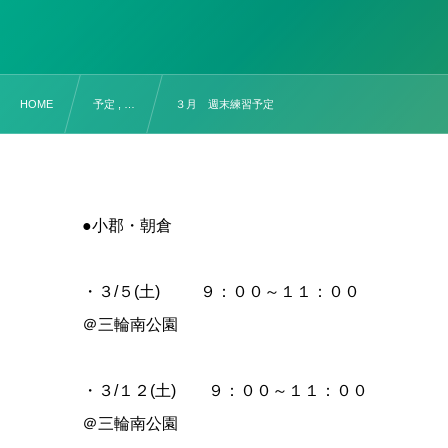
HOME
予定 , …
３月 週末練習予定
●小郡・朝倉
・３/５(土) ９：００～１１：００
＠三輪南公園
・３/１２(土) ９：００～１１：００
＠三輪南公園