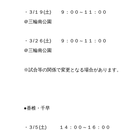
・３/１９(土) ９：００～１１：００
＠三輪南公園
・３/２６(土) ９：００～１１：００
＠三輪南公園
※試合等の関係で変更となる場合があります。
●香椎・千早
・３/５(土) １４：００～１６：００