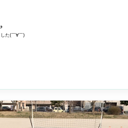
キッズも、小学生も新しい練習にチャレンジ٩( ‘ω’ )و
た(￣∀￣)