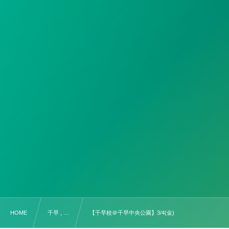
HOME
千早 , …
【千早校＠千早中央公園】3/4(金)