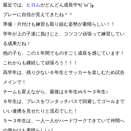
最近では、
ヒロム
がどんどん成長中٩( ‘ω’ )و
プレーに自信が見えてきたね＾＾
準備・片付けも練習も取り組む姿勢が素晴らしい！！
学年が上の子達に負けじと、コツコツ頑張って練習してい
る成果だね！
他の子も、この１年間でものすごく成長を感じています！
これからも継続して頑張ろう！！！
高学年は、残り少ない６年生とサッカーを楽しむため試合
メインで！
チームも変えながら、最後は６年生vs５〜３年生♪
６年生は、プレスをワンタッチパスで回避してゴールまで
いい連携を見せたりと流石でした！
５〜３年生は、一人一人がハードワークできていて仲間へ
の声かけも素晴らしい！