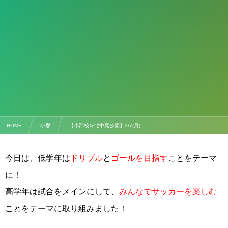
HOME
小郡
【小郡校＠北中尾公園】3/7(月)
今日は、低学年は
ドリブル
と
ゴールを目指す
ことをテーマ
に！
高学年は試合をメインにして、
みんなでサッカーを楽しむ
こと
をテーマに取り組みました！