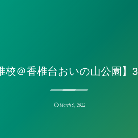
椎校＠香椎台おいの山公園】3/9
March
9
,
2022