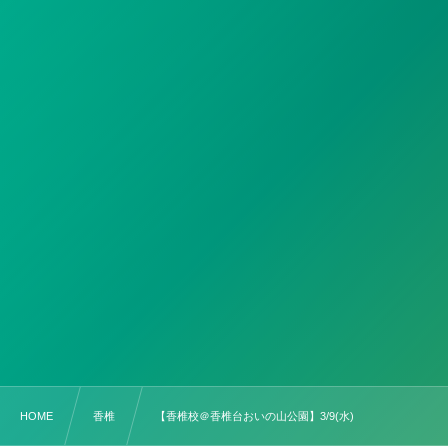
HOME
香椎
【香椎校＠香椎台おいの山公園】3/9(水)