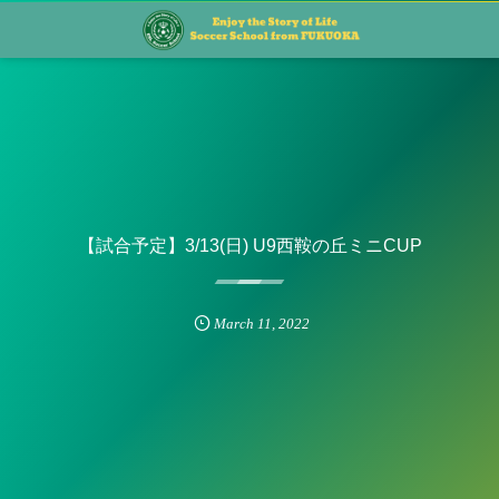
【試合予定】3/13(日) U9西鞍の丘ミニCUP
March
11
,
2022