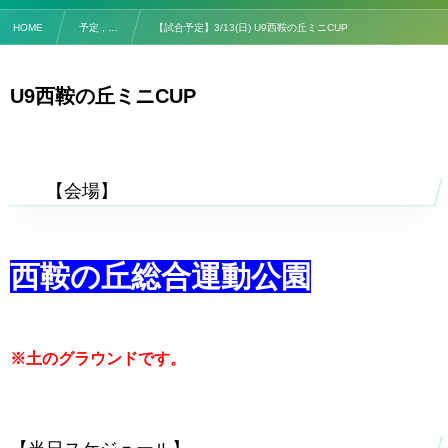
HOME
予定 , …
【試合予定】3/13(日) U9西鞍の丘ミニCUP
U9西鞍の丘ミニCUP
【対
【会場】
西鞍の丘総合運動公園
※土のグラウンドです。