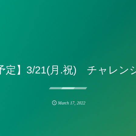
定】3/21(月.祝) チャレ
March
17
,
2022