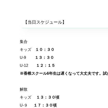
【当日スケジュール】
集合
キッズ
１０：３０
U-9
１３：３０
U-12
１２：１５
※香椎スクール6年生は遅くなって大丈夫です。試
解散
キッズ
１３：３０頃
U-９
１７：３０頃