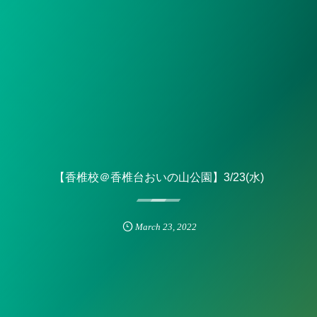
【香椎校＠香椎台おいの山公園】3/23(水)
March
23
,
2022