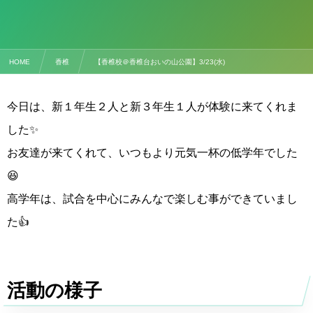
HOME
香椎
【香椎校＠香椎台おいの山公園】3/23(水)
今日は、新１年生２人と新３年生１人が体験に来てくれま
した✨
お友達が来てくれて、いつもより元気一杯の低学年でした
😆
高学年は、試合を中心にみんなで楽しむ事ができていまし
た👍
活動の様子