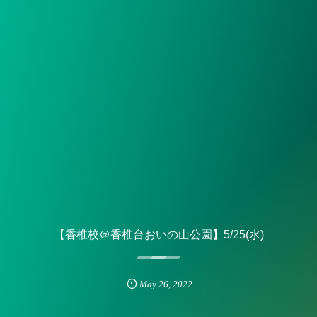
【香椎校＠香椎台おいの山公園】5/25(水)
May
26
,
2022