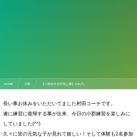
HOME
小郡
【小郡校＠北中尾公園】6/6(月)
長い事お休みをいただいてました村田コーチです。
遂に練習に復帰する事が出来、今日の小郡練習を楽しみに
していました(^^)
久々に皆の元気な子が見れて嬉しい！そして体験も2名参加