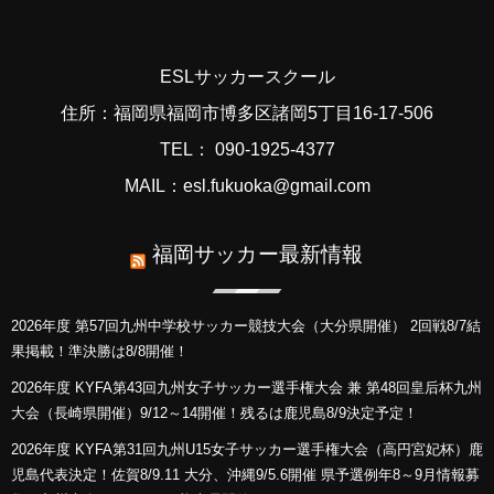
ESLサッカースクール
住所：福岡県福岡市博多区諸岡5丁目16-17-506
TEL： 090-1925-4377
MAIL：esl.fukuoka@gmail.com
福岡サッカー最新情報
2026年度 第57回九州中学校サッカー競技大会（大分県開催） 2回戦8/7結
果掲載！準決勝は8/8開催！
2026年度 KYFA第43回九州女子サッカー選手権大会 兼 第48回皇后杯九州
大会（長崎県開催）9/12～14開催！残るは鹿児島8/9決定予定！
2026年度 KYFA第31回九州U15女子サッカー選手権大会（高円宮妃杯）鹿
児島代表決定！佐賀8/9.11 大分、沖縄9/5.6開催 県予選例年8～9月情報募