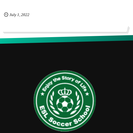
July
1
,
2022