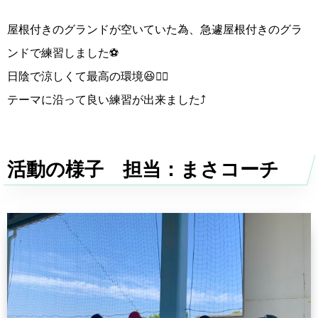
【フリーコース香椎・千早校＠雁ノ巣レクリエーションセンター多目的A】7/16(土)
屋根付きのグランドが空いていた為、急遽屋根付きのグラ
ンドで練習しました⚽️
日陰で涼しくて最高の環境😆👍🏻
テーマに沿って良い練習が出来ました⤴️
活動の様子 担当：まさコーチ