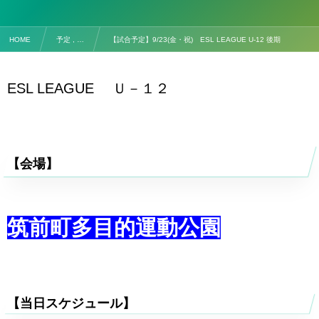
HOME
予定 , …
【試合予定】9/23(金・祝) ESL LEAGUE U-12 後期
ESL LEAGUE Ｕ－１２
【会場】
筑前町多目的運動公園
【当日スケジュール】