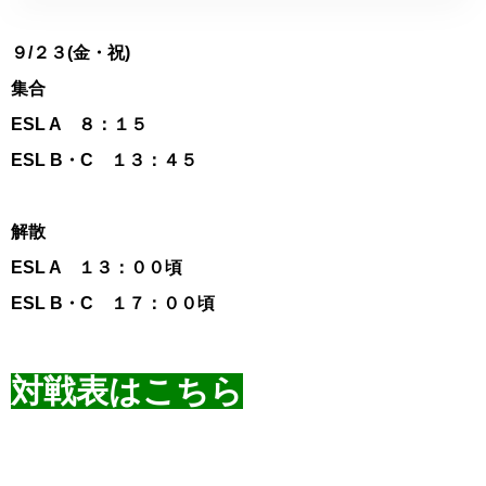
９/２３(金・祝)
集合
ESL A ８：１５
ESL B・C １３：４５
解散
ESL A １３：００頃
ESL B・C １７：００頃
対戦表はこちら