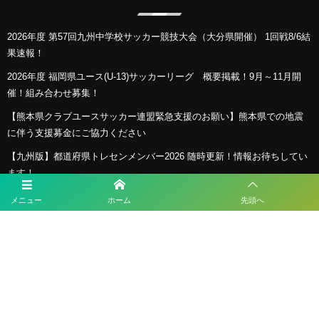
2026年度 第57回九州中学校サッカー競技大会（大分県開催） 1回戦8/6結
果速報！
2026年度 福岡県ユース(U-13)サッカーリーグ 概要掲載！9月～11月開
催！組み合わせ募集！
【熊本県クラブユースサッカー連盟緊急支援のお願い】熊本県での地震
に伴う支援募金にご協力ください
【九州版】都道府県トレセンメンバー2026 随時更新！情報お待ちしてい
ます！
【福岡県少年女子】参加選手掲載！2026年度国民スポーツ大会 第46回九
メニュー
ホーム
先頭へ
州ブロック大会 （8/22,23）
プライバシーポリシー
利用規約