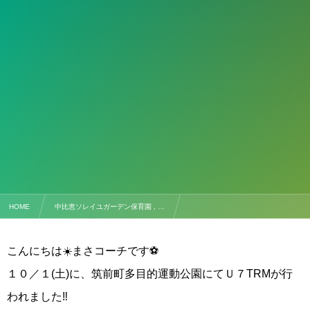
HOME
中比恵ソレイユガーデン保育園 , …
【試合結果】TRM U–７ ＠筑前町多目的運動公園 １０/１(土)
こんにちは☀️まさコーチです⚽️
１０／１(土)に、筑前町多目的運動公園にてＵ７TRMが行
われました‼️