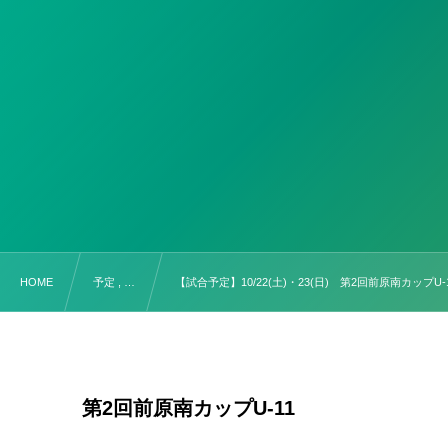
HOME
予定 , …
【試合予定】10/22(土)・23(日) 第2回前原南カップU-
第2回前原南カップU-11