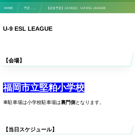
HOME
予定 , …
【試合予定】12/18(日) U-9 ESL LEAGUE
U-9 ESL LEAGUE
【会場】
福岡市立堅粕小学校
※
駐車場は小学校駐車場は
裏門側
となります。
【当日スケジュール】