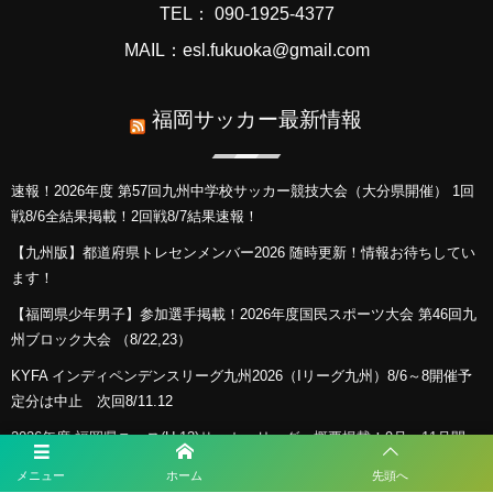
TEL： 090-1925-4377
MAIL：esl.fukuoka@gmail.com
福岡サッカー最新情報
速報！2026年度 第57回九州中学校サッカー競技大会（大分県開催） 1回
戦8/6全結果掲載！2回戦8/7結果速報！
【九州版】都道府県トレセンメンバー2026 随時更新！情報お待ちしてい
ます！
【福岡県少年男子】参加選手掲載！2026年度国民スポーツ大会 第46回九
州ブロック大会 （8/22,23）
KYFA インディペンデンスリーグ九州2026（Iリーグ九州）8/6～8開催予
定分は中止 次回8/11.12
2026年度 福岡県ユース(U-13)サッカーリーグ 概要掲載！9月～11月開
催！組み合わせ募集！
メニュー
ホーム
先頭へ