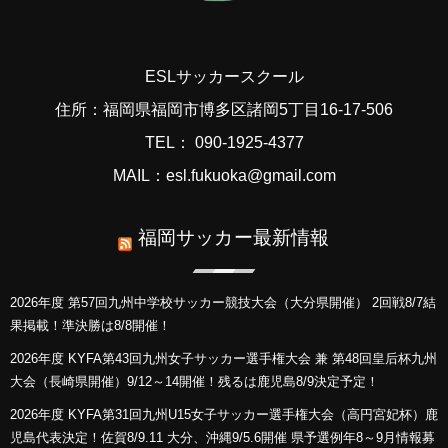
ESLサッカースクール
住所：福岡県福岡市博多区諸岡5丁目16-17-506
TEL： 090-1925-4377
MAIL：esl.fukuoka@gmail.com
福岡サッカー最新情報
2026年度 第57回九州中学校サッカー競技大会（大分県開催） 2回戦8/7結
果掲載！準決勝は8/8開催！
2026年度 KYFA第43回九州女子サッカー選手権大会 兼 第48回皇后杯九州
大会（長崎県開催）9/12～14開催！残るは鹿児島8/9決定予定！
2026年度 KYFA第31回九州U15女子サッカー選手権大会（高円宮妃杯）鹿
児島代表決定！佐賀8/9.11 大分、沖縄9/5.6開催 県予選例年8～9月情報募