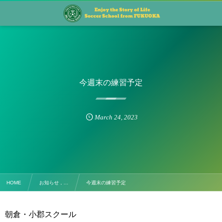
今週末の練習予定
March
24
,
2023
HOME
お知らせ , …
今週末の練習予定
朝倉・小郡スクール