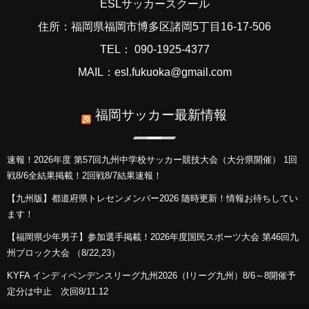
ESLサッカースクール
住所：福岡県福岡市博多区諸岡5丁目16-17-506
TEL： 090-1925-4377
MAIL：esl.fukuoka@gmail.com
福岡サッカー最新情報
速報！2026年度 第57回九州中学校サッカー競技大会（大分県開催） 1回
戦8/6全結果掲載！2回戦8/7結果速報！
【九州版】都道府県トレセンメンバー2026 随時更新！情報お待ちしてい
ます！
【福岡県少年男子】参加選手掲載！2026年度国民スポーツ大会 第46回九
州ブロック大会 （8/22,23）
KYFA インディペンデンスリーグ九州2026（Iリーグ九州）8/6～8開催予
定分は中止 次回8/11.12