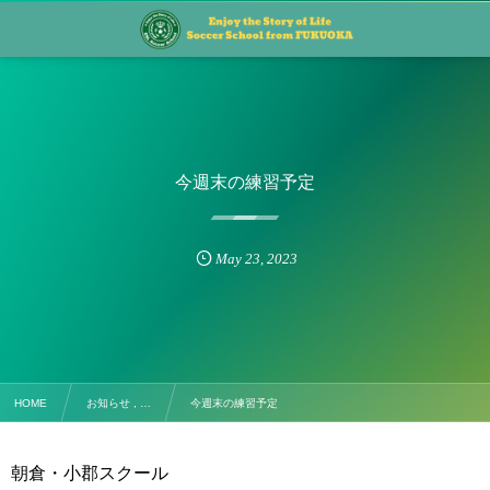
今週末の練習予定
May
23
,
2023
HOME
お知らせ , …
今週末の練習予定
朝倉・小郡スクール