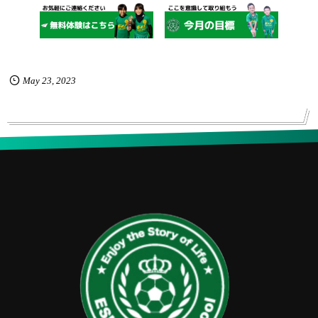
May
23
,
2023