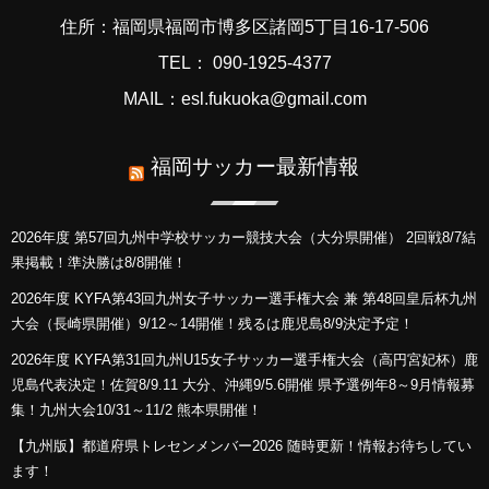
住所：福岡県福岡市博多区諸岡5丁目16-17-506
TEL： 090-1925-4377
MAIL：esl.fukuoka@gmail.com
福岡サッカー最新情報
2026年度 第57回九州中学校サッカー競技大会（大分県開催） 2回戦8/7結
果掲載！準決勝は8/8開催！
2026年度 KYFA第43回九州女子サッカー選手権大会 兼 第48回皇后杯九州
大会（長崎県開催）9/12～14開催！残るは鹿児島8/9決定予定！
2026年度 KYFA第31回九州U15女子サッカー選手権大会（高円宮妃杯）鹿
児島代表決定！佐賀8/9.11 大分、沖縄9/5.6開催 県予選例年8～9月情報募
集！九州大会10/31～11/2 熊本県開催！
【九州版】都道府県トレセンメンバー2026 随時更新！情報お待ちしてい
ます！