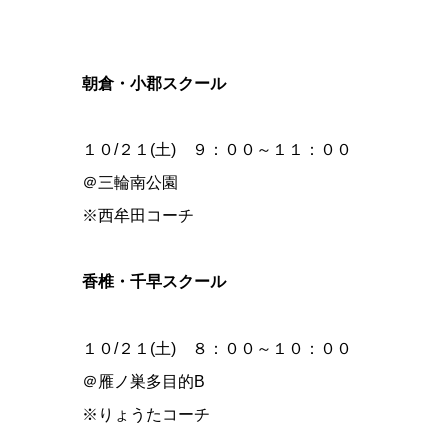
朝倉・小郡スクール
１０/２１(土) ９：００～１１：００
＠三輪南公園
※西牟田コーチ
香椎・千早スクール
１０/２１(土) ８：００～１０：００
＠雁ノ巣多目的B
※りょうたコーチ