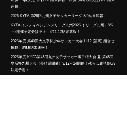
速報！
2026 KYFA 第29回九州女子サッカーリーグ 8/9結果速報！
KYFA インディペンデンスリーグ九州2026（Iリーグ九州）8/6
～8開催予定分は中止 8/11.12結果速報！
2026年度 第40回大文字杯少年サッカー大会 U-12 (福岡) 組合せ
掲載！8/8,9結果速報！
2026年度 KYFA第43回九州女子サッカー選手権大会 兼 第48回
皇后杯九州大会（長崎県開催）9/12～14開催！残るは鹿児島8/9
決定予定！
2026年度 KYFA第31回九州U15女子サッカー選手権大会（高円
宮妃杯）鹿児島代表決定！佐賀8/9.11 大分、沖縄9/5.6開催 県予
選例年8～9月情報募集！九州大会10/31～11/2 熊本県開催！
【九州版】都道府県トレセンメンバー2026 随時更新！情報お待
ちしています！
【福岡県少年男子】参加選手掲載！2026年度国民スポーツ大会
第46回九州ブロック大会 （8/22,23）