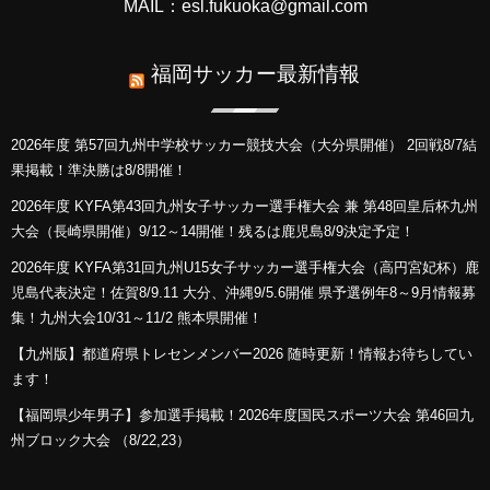
MAIL：esl.fukuoka@gmail.com
福岡サッカー最新情報
2026年度 第57回九州中学校サッカー競技大会（大分県開催） 2回戦8/7結
果掲載！準決勝は8/8開催！
2026年度 KYFA第43回九州女子サッカー選手権大会 兼 第48回皇后杯九州
大会（長崎県開催）9/12～14開催！残るは鹿児島8/9決定予定！
2026年度 KYFA第31回九州U15女子サッカー選手権大会（高円宮妃杯）鹿
児島代表決定！佐賀8/9.11 大分、沖縄9/5.6開催 県予選例年8～9月情報募
集！九州大会10/31～11/2 熊本県開催！
【九州版】都道府県トレセンメンバー2026 随時更新！情報お待ちしてい
ます！
【福岡県少年男子】参加選手掲載！2026年度国民スポーツ大会 第46回九
州ブロック大会 （8/22,23）