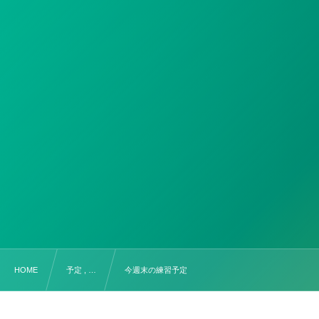
HOME
予定 , …
今週末の練習予定