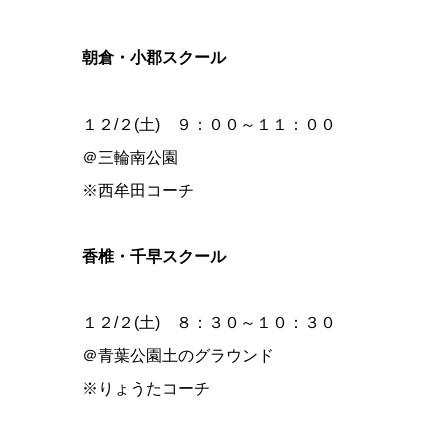
朝倉・小郡スクール
１２/２(土) ９：００～１１：００
＠三輪南公園
※西牟田コーチ
香椎・千早スクール
１２/２(土) ８：３０～１０：３０
＠青葉公園土のグラウンド
※りょうたコーチ