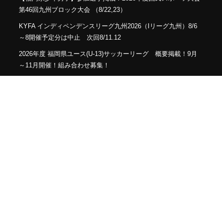
第46回九州ブロック大会 （8/22,23）
KYFA インディペンデンスリーグ九州2026（Iリーグ九州）8/6
～8開催予定分は中止 次回8/11.12
2026年度 福岡県ユース(U-13)サッカーリーグ 概要掲載！9月
～11月開催！組み合わせ募集！
【熊本県クラブユースサッカー連盟緊急支援のお願い】熊本県
での地震に伴う支援募金にご協力ください
【福岡県少年女子】参加選手掲載！2026年度国民スポーツ大会
第46回九州ブロック大会 （8/22,23）
2026年度 第38回九州ジュニア U-11 サッカー大会（新人戦）福
岡県中央大会 11/29.12/5開催！組合せ募集
プライバシーポリシー
利用規約
©
2026
ESLサッカースクール