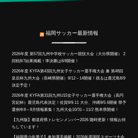
福岡サッカー最新情報
2026年度 第57回九州中学校サッカー競技大会（大分県開催） 2
回戦8/7結果掲載！準決勝は8/8開催！
2026年度 KYFA第43回九州女子サッカー選手権大会 兼 第48回
皇后杯九州大会（長崎県開催）9/12～14開催！残るは鹿児島8/9
決定予定！
2026年度 KYFA第31回九州U15女子サッカー選手権大会（高円
宮妃杯）鹿児島代表決定！佐賀8/9.11 大分、沖縄9/5.6開催 県予
選例年8～9月情報募集！九州大会10/31～11/2 熊本県開催！
【九州版】都道府県トレセンメンバー2026 随時更新！情報お待
ちしています！
【福岡県少年男子】参加選手掲載！2026年度国民スポーツ大会