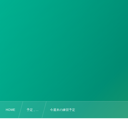
HOME
予定 , …
今週末の練習予定