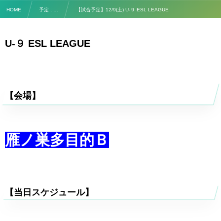
HOME
予定 , …
【試合予定】12/9(土) U-９ ESL LEAGUE
U-９ ESL LEAGUE
【会場】
雁ノ巣多目的Ｂ
【当日スケジュール】