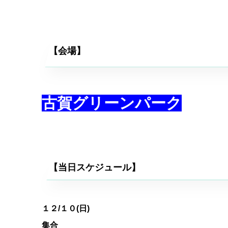
【会場】
古賀グリーンパーク
【当日スケジュール】
１２
/１０(日)
集合