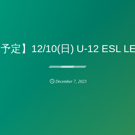
定】12/10(日) U-12 ESL L
December
7
,
2023