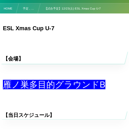
HOME
予定 , …
【試合予定】12/23(土) ESL Xmas Cup U-7
ESL Xmas Cup U-7
【会場】
雁ノ巣多目的グラウンドB
【当日スケジュール】