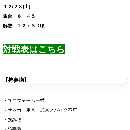
１２
/２３(土)
集合 ８：４５
解散 １２：３０頃
対戦表はこちら
【持参物】
・ユニフォーム一式
・サッカー用具一式※スパイク不可
・飲み物
・防寒着